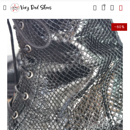
0
-60%