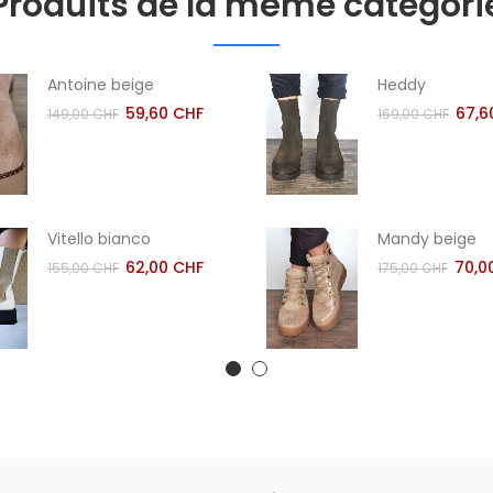
Produits de la même catégori
Antoine beige
Heddy
59,60 CHF
67,6
149,00 CHF
169,00 CHF
Vitello bianco
Mandy beige
62,00 CHF
70,0
155,00 CHF
175,00 CHF