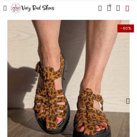
0
-60%