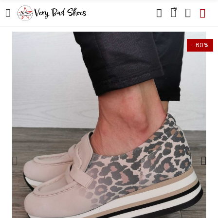
0
-60%