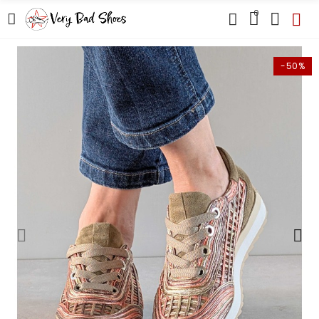
0
-50%