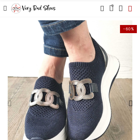
0
-60%